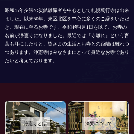
昭和
45
年夕張の炭鉱離職者を
中心として札幌萬行寺は出来
ました。
以来
50
年、東区北区を中心に
多くのご縁をいただ
き、現在に至るお寺です。
令和
4
年
4
月
1
日を以て、
お寺の
名前が浄憲寺になりました。
最近では『寺離れ』という言
葉も耳にしたりと、
皆さまの生活とお寺との距離は離れつ
つあります。
浄憲寺はみなさまにとって
身近なお寺であり
たいと考えております。
浄憲寺とは
法要について