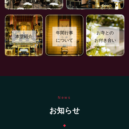
年間行事
お寺との
本堂紹介
について
お付き合い
News
お知らせ